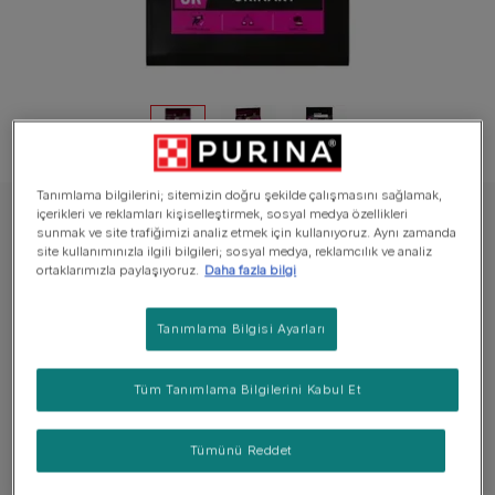
Tanımlama bilgilerini; sitemizin doğru şekilde çalışmasını sağlamak,
içerikleri ve reklamları kişiselleştirmek, sosyal medya özellikleri
PURINA® PRO PLAN® VETERINARY DIETS Kuru Mama Köpek
sunmak ve site trafiğimizi analiz etmek için kullanıyoruz. Aynı zamanda
site kullanımınızla ilgili bilgileri; sosyal medya, reklamcılık ve analiz
Urinary Köpek Maması: Proplan UR Serisi ile
ortaklarımızla paylaşıyoruz.
Daha fazla bilgi
Tanışın
Tanımlama Bilgisi Ayarları
Henüz değerlendirme bulunmuyor
Tüm Tanımlama Bilgilerini Kabul Et
Mevcut boyutlar:
2x3 kg
İdrar struvit taş oluşumunu azaltmaya yardımcı olan
Tümünü Reddet
ve çözünmeyi destekleyen asidik idrarı destekler.