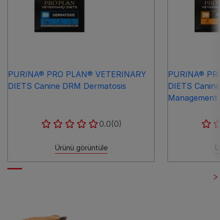
​PURINA® PRO PLAN® VETERINARY
PURINA® PR
DIETS Canine DRM Dermatosis
DIETS Canine
Management
0.0
(0)
Ürünü görüntüle
Ü