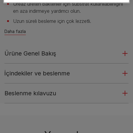
Üreaz üreten bakteriler için substrat kullanılabilirliğini
en aza indirmeye yardımcı olun.
Uzun süreli besleme için çok lezzetli.
Daha fazla
Ürüne Genel Bakış
İçindekiler ve beslenme
Beslenme kılavuzu