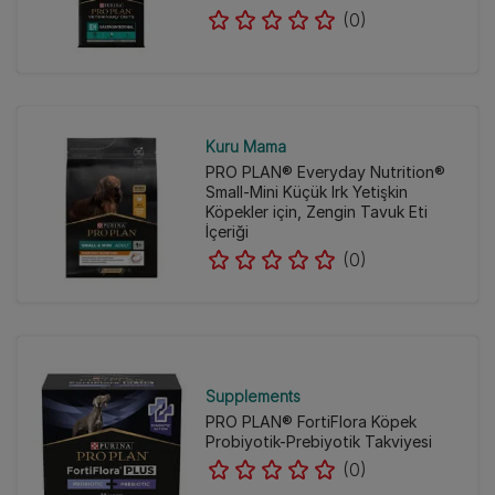
(0)
Kuru Mama
PRO PLAN® Everyday Nutrition®
Small-Mini Küçük Irk Yetişkin
Köpekler için, Zengin Tavuk Eti
İçeriği
(0)
Supplements
PRO PLAN® FortiFlora Köpek
Probiyotik-Prebiyotik Takviyesi
(0)