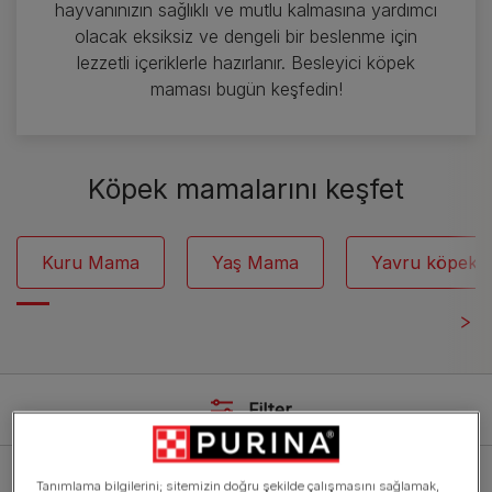
hayvanınızın sağlıklı ve mutlu kalmasına yardımcı
olacak eksiksiz ve dengeli bir beslenme için
lezzetli içeriklerle hazırlanır. Besleyici köpek
maması bugün keşfedin!
Köpek mamalarını keşfet
Kuru Mama
Yaş Mama
Yavru köpek 
Filter
Tanımlama bilgilerini; sitemizin doğru şekilde çalışmasını sağlamak,