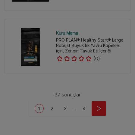
Kuru Mama
PRO PLAN® Healthy Start® Large
Robust Büyük Irk Yavru Köpekler
için, Zengin Tavuk Eti İçeriği
(0)
37 sonuçlar
Pagination
Current page
Sayfa
Sayfa
Last page
1
2
3
…
4