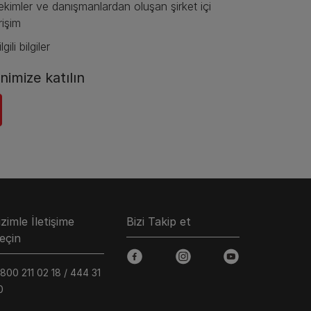
ekimler ve danışmanlardan oluşan şirket içi
rişim
gili bilgiler​
imize katılın​
izimle İletişime
Bizi Takip et
eçin
facebook
instagram
youtube
 800 211 02 18 / 444 31
0