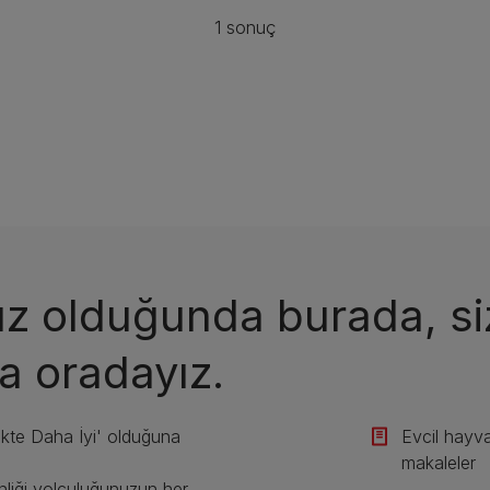
1 sonuç
nız olduğunda burada, si
a oradayız.
likte Daha İyi' olduğuna
Evcil hayva
makaleler
nliği yolculuğunuzun her