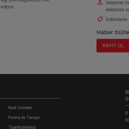
Veteriner h
ediyor.
ekibimize e
İndirimlerle il
Haber bülten
KAYIT OL​
B
G
Kedi Ürünleri
0
Purina ile Tanışın
6
Taahhütlerimiz