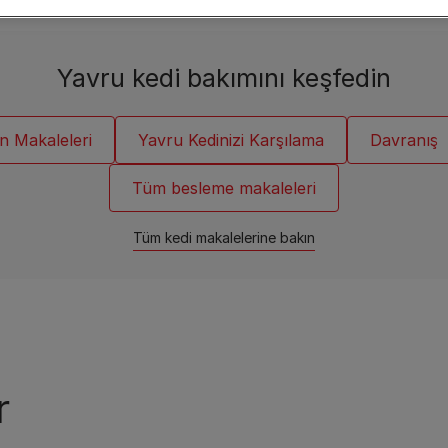
hazırız.
Bize Soru Sor
Yavru kedi bakımını keşfedin
n Makaleleri
Yavru Kedinizi Karşılama
Davranış
Tüm besleme makaleleri
Tüm kedi makalelerine bakın
r