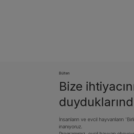
Bülten
Bize ihtiyacı
duyduklarınd
İnsanların ve evcil hayvanların 'Bir
inanıyoruz.
Programımız, evcil hayvan ebevey