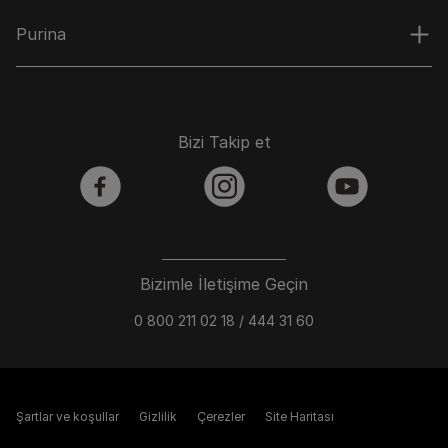
Purina
Bizi Takip et
facebook
instagram
youtube
Bizimle İletişime Geçin
0 800 211 02 18 / 444 31 60
Şartlar ve koşullar
Gizlilik
Çerezler
Site Haritası