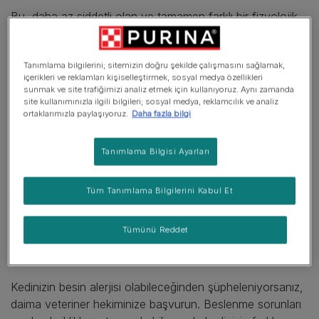
Bu, daha az şiddetli olan ve tamamen farklı bir fizyolojik
sürece neden olan daha yaygın “gıda intoleransı” ile
karıştırılmamalıdır.
Tanımlama bilgilerini; sitemizin doğru şekilde çalışmasını sağlamak,
içerikleri ve reklamları kişiselleştirmek, sosyal medya özellikleri
Gıda alerjilerinin tipik belirtileri şunlardır:
sunmak ve site trafiğimizi analiz etmek için kullanıyoruz. Aynı zamanda
site kullanımınızla ilgili bilgileri; sosyal medya, reklamcılık ve analiz
Cilt sorunları - kaşıntı ve kızarıklık, kel bölgeler veya
ortaklarımızla paylaşıyoruz.
Daha fazla bilgi
ciltte iritasyon
Tanımlama Bilgisi Ayarları
Tekrarlayan kulak enfeksiyonları
Artan tüy topları
Tüm Tanımlama Bilgilerini Kabul Et
Kusma ve ishal dahil olmak üzere gastrointestinal
problemler
Tümünü Reddet
Nadir durumlarda, solunum problemleri
Kedinizin besin alerjisi olabileceğinden şüpheleniyorsanız,
daima veteriner hekiminize başvurun. Beslenme sorunları