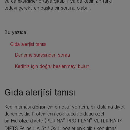
ya da eksiklikler ortaya çıkabilir ya da kedinizin farklı
tedavi gerektiren başka bir sorunu olabilir.
Bu yazıda
Gıda alerjisi tanısı
Deneme süresinden sonra
Kediniz için doğru beslenmeyi bulun
Gıda alerjisi tanısı
Kedi maması alerjisi için en etkili yöntem, bir dışlama diyet
denemesidir. Proteinlerin çok küçük olduğu özel
®
®
bir Hidrolize diyete (PURINA
PRO PLAN
VETERINARY
DIETS Feline HA St / Ox Hipoalerjenik gibi) konulması,