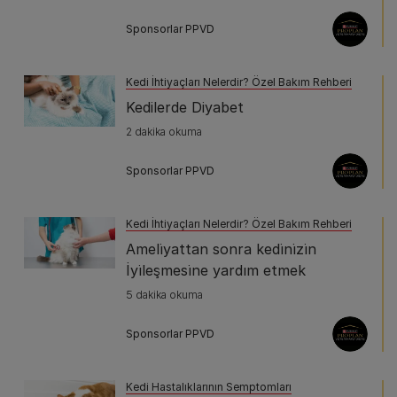
Sponsorlar PPVD
Kedi İhtiyaçları Nelerdir? Özel Bakım Rehberi
Kedilerde Diyabet
2 dakika okuma
Sponsorlar PPVD
Kedi İhtiyaçları Nelerdir? Özel Bakım Rehberi
Ameli̇yattan sonra kedi̇ni̇zi̇n
İyi̇leşmesi̇ne yardım etmek
5 dakika okuma
Sponsorlar PPVD
Kedi Hastalıklarının Semptomları