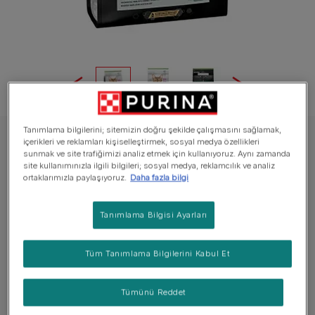
Tanımlama bilgilerini; sitemizin doğru şekilde çalışmasını sağlamak,
içerikleri ve reklamları kişiselleştirmek, sosyal medya özellikleri
PRO PLAN® Sterilised® Kuru Mama
sunmak ve site trafiğimizi analiz etmek için kullanıyoruz. Aynı zamanda
PRO PLAN® Sterilised® Kısırlaştırılmış
site kullanımınızla ilgili bilgileri; sosyal medya, reklamcılık ve analiz
ortaklarımızla paylaşıyoruz.
Daha fazla bilgi
Yetişkin Kediler için, Zengin Hindi Eti İçeriği
Henüz değerlendirme bulunmuyor
Tanımlama Bilgisi Ayarları
Mevcut boyutlar:
1.5kg
Tüm Tanımlama Bilgilerini Kabul Et
Sağlıklı Böbrekler İçin OPTIRENAL® içerir.
Tümünü Reddet
Kısırlaştırılmış kedilerde idrar sağlığını korur.