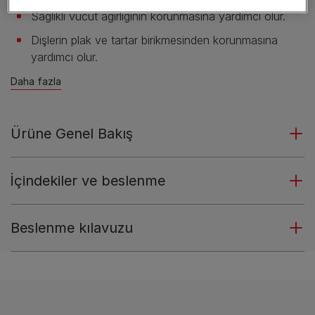
Sağlıklı vücut ağırlığının korunmasına yardımcı olur.
Dişlerin plak ve tartar birikmesinden korunmasına
yardımcı olur.
Daha fazla
Ürüne Genel Bakış
İçindekiler ve beslenme
Beslenme kılavuzu