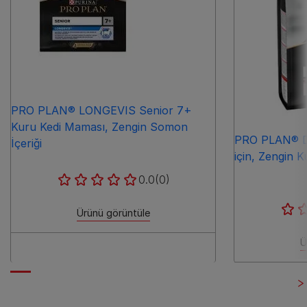
PRO PLAN® LONGEVIS Senior 7+
Kuru Kedi Maması, Zengin Somon
PRO PLAN® Del
İçeriği
için, Zengin K
0.0
(0)
Ürünü görüntüle
Ü