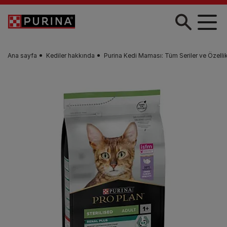
Skip to main content
Ana sayfa
Kediler hakkında
Purina Kedi Maması: Tüm Seriler ve Özellik