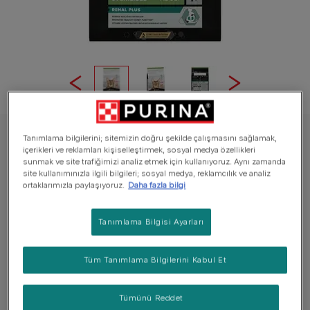
Tanımlama bilgilerini; sitemizin doğru şekilde çalışmasını sağlamak,
PRO PLAN Kuru Kedi Maması
içerikleri ve reklamları kişiselleştirmek, sosyal medya özellikleri
Proplan Kısır Kedi Maması: Somon İçeriği ile
sunmak ve site trafiğimizi analiz etmek için kullanıyoruz. Aynı zamanda
site kullanımınızla ilgili bilgileri; sosyal medya, reklamcılık ve analiz
Sağlıklı Seçim
ortaklarımızla paylaşıyoruz.
Daha fazla bilgi
Henüz değerlendirme bulunmuyor
Tanımlama Bilgisi Ayarları
Mevcut boyutlar:
1.5 kg
3 kg
10 kg
Tüm Tanımlama Bilgilerini Kabul Et
PRO PLAN® Sterilised Renal Plus Somonlu tam kuru
kedi maması, kısırlaştırılmış yetişkin kedinizin bir
Tümünü Reddet