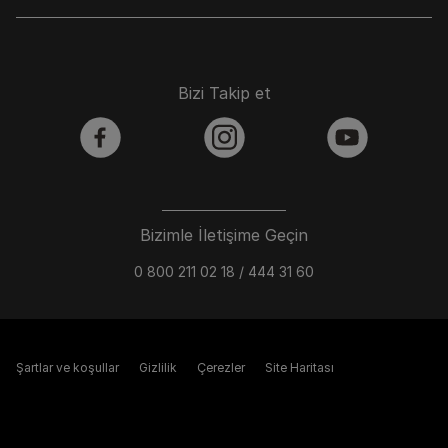
Bizi Takip et
facebook
instagram
youtube
Bizimle İletişime Geçin
0 800 211 02 18 / 444 31 60
Şartlar ve koşullar
Gizlilik
Çerezler
Site Haritası