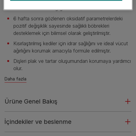
öğünde ihtiyacı olan tüm besinsel öğeleri içerirken
kedinizin böbrek sağlığınının korunmasına destek olur.
6 hafta sonra gözlenen oksidatif parametrelerdeki
pozitif değişiklik sayesinde sağlıklı böbrekleri
desteklemek için bilimsel olarak geliştirilmiştir.
Kısırlaştırılmış kediler için idrar sağlığını ve ideal vücut
ağırlığını korumak amacıyla formüle edilmiştir.
Dişleri plak ve tartar oluşumundan korumaya yardımcı
olur.
Daha fazla
Ürüne Genel Bakış
İçindekiler ve beslenme