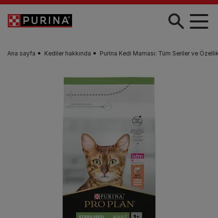
Skip to main content
Ana sayfa
Kediler hakkında
Purina Kedi Maması: Tüm Seriler ve Özellik