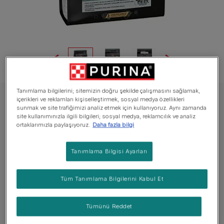
Tanımlama bilgilerini; sitemizin doğru şekilde çalışmasını sağlamak,
içerikleri ve reklamları kişiselleştirmek, sosyal medya özellikleri
PRO PLAN® Kuru Mama
sunmak ve site trafiğimizi analiz etmek için kullanıyoruz. Aynı zamanda
Küçük ırk köpek maması için PRO PLAN
site kullanımınızla ilgili bilgileri; sosyal medya, reklamcılık ve analiz
ortaklarımızla paylaşıyoruz.
Daha fazla bilgi
Köpek Maması – Kuzu Etli ve Hassas
Sindirim Desteği
Tanımlama Bilgisi Ayarları
Henüz değerlendirme bulunmuyor
Tüm Tanımlama Bilgilerini Kabul Et
Mevcut boyutlar:
3kg
Tümünü Reddet
Mikroflora Dengesini Geliştirir.