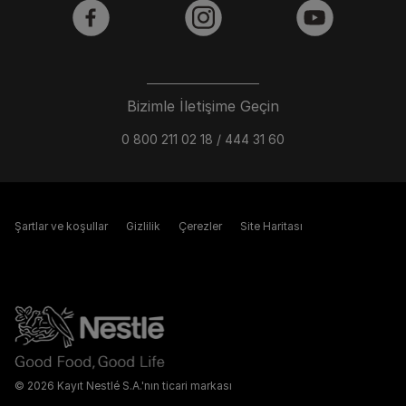
facebook
instagram
youtube
Bizimle İletişime Geçin
0 800 211 02 18 / 444 31 60
Şartlar ve koşullar
Gizlilik
Çerezler
Site Haritası
© 2026 Kayıt Nestlé S.A.'nın ticari markası