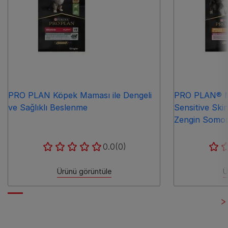
PRO PLAN Köpek Maması ile Dengeli
PRO PLAN® M
ve Sağlıklı Beslenme
Sensitive Sk
Zengin Somon 
0.0
(0)
Ürünü görüntüle
Ü