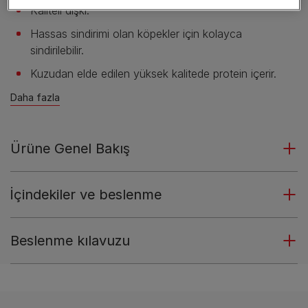
Kaliteli dışkı.
Hassas sindirimi olan köpekler için kolayca
sindirilebilir.
Kuzudan elde edilen yüksek kalitede protein içerir.
Daha fazla
Ürüne Genel Bakış
İçindekiler ve beslenme
Beslenme kılavuzu