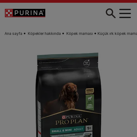
Skip to main content
Ana sayfa
Köpekler hakkında
Köpek maması
Küçük ırk köpek mama