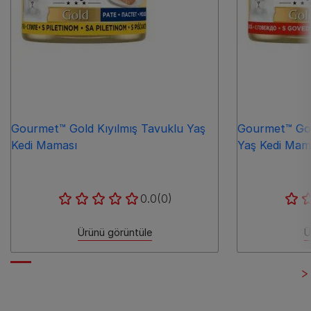
Gourmet™ Gold Kıyılmış Tavuklu Yaş
Gourmet™ Gold
Kedi Maması
Yaş Kedi Mam
0.0
(0)
Ürünü görüntüle
Ü