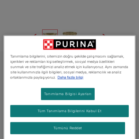
Tanımlama bilgilerini; sitemizin doğru şekilde çalışmasını sağlamak,
içerikleri ve reklamları kişiselleştirmek, sosyal medya özellikleri
GOURMET Yaş Kedi Maması
sunmak ve site trafiğimizi analiz etmek için kullanıyoruz. Aynı zamanda
Gourmet™ Gold Kıyılmış Hindili Yaş Kedi
site kullanımınızla ilgili bilgileri; sosyal medya, reklamcılık ve analiz
ortaklarımızla paylaşıyoruz.
Daha fazla bilgi
Maması
Tanımlama Bilgisi Ayarları
Henüz değerlendirme bulunmuyor
Mevcut boyutlar:
85 g
Tüm Tanımlama Bilgilerini Kabul Et
Yumuşak Hindili parçalarıyla hazırlanmıştır.
Tümünü Reddet
Yetişkin kediler (1 ila 7 yaş arası) için %100 tam ve