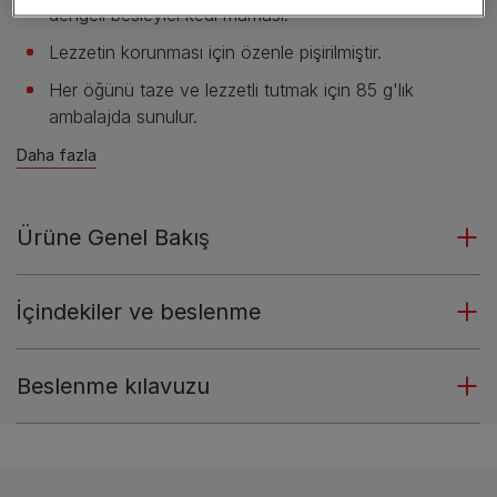
dengeli besleyici kedi maması.
Lezzetin korunması için özenle pişirilmiştir.
Her öğünü taze ve lezzetli tutmak için 85 g'lık
ambalajda sunulur.
Daha fazla
Ürüne Genel Bakış
İçindekiler ve beslenme
Beslenme kılavuzu