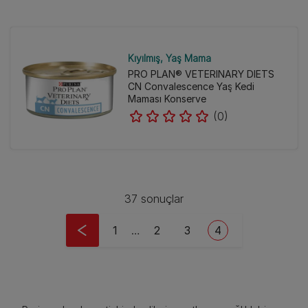
Kıyılmış
Yaş Mama
PRO PLAN® VETERINARY DIETS
CN Convalescence Yaş Kedi
Maması Konserve
(0)
37 sonuçlar
Pagination
First page
Sayfa
Sayfa
Current page
1
…
2
3
4