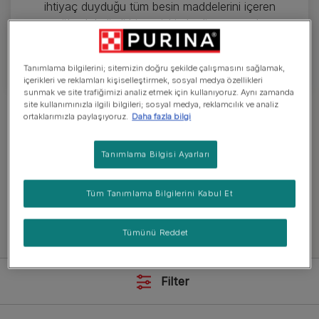
ihtiyaç duyduğu tüm besin maddelerini içeren
yüksek kaliteli bir yetişkin kedi mamasıyla
beslemeniz önemlidir. Tüm lezzetli yetişkin kedi
maması tariflerimize göz atın!
Tanımlama bilgilerini; sitemizin doğru şekilde çalışmasını sağlamak,
içerikleri ve reklamları kişiselleştirmek, sosyal medya özellikleri
sunmak ve site trafiğimizi analiz etmek için kullanıyoruz. Aynı zamanda
site kullanımınızla ilgili bilgileri; sosyal medya, reklamcılık ve analiz
ortaklarımızla paylaşıyoruz.
Daha fazla bilgi
Kedi mamalarını keşfet
Tanımlama Bilgisi Ayarları
Kuru Mama
Yaş Mama
Ödül Maması
Tüm Tanımlama Bilgilerini Kabul Et
Tümünü Reddet
Tüm kedi mamalarını inceleyin
Filter