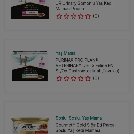
UR Urinary Somonlu Yaş Kedi
Maması Pouch
(0)
Yaş Mama
PURINA® PRO PLAN®
VETERINARY DIETS Feline EN
St/Ox Gastrointestinal (Tavuklu)
(0)
Soslu
Soslu
Yaş Mama
Gourmet™ Gold Sığır Eti Parçalı
Soslu Yaş Kedi Maması