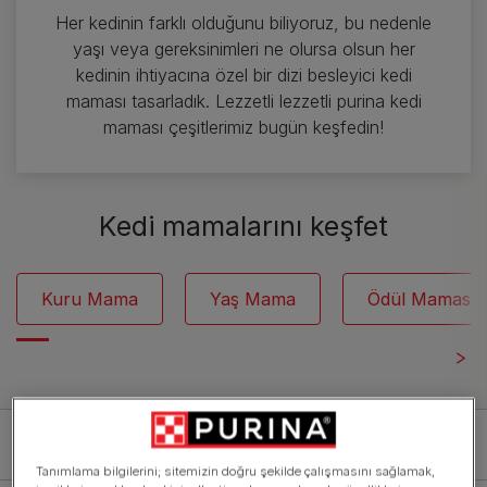
Her kedinin farklı olduğunu biliyoruz, bu nedenle
yaşı veya gereksinimleri ne olursa olsun her
kedinin ihtiyacına özel bir dizi besleyici kedi
maması tasarladık. Lezzetli lezzetli purina kedi
maması çeşitlerimiz bugün keşfedin!
Kedi mamalarını keşfet
Kuru Mama
Yaş Mama
Ödül Maması
Filter
Tanımlama bilgilerini; sitemizin doğru şekilde çalışmasını sağlamak,