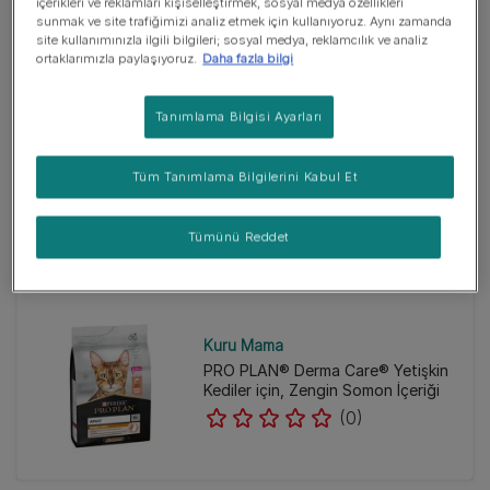
içerikleri ve reklamları kişiselleştirmek, sosyal medya özellikleri
sunmak ve site trafiğimizi analiz etmek için kullanıyoruz. Aynı zamanda
site kullanımınızla ilgili bilgileri; sosyal medya, reklamcılık ve analiz
ortaklarımızla paylaşıyoruz.
Daha fazla bilgi
Soslu
Soslu
Yaş Mama
Tanımlama Bilgisi Ayarları
Diyabet Kedi Maması: Yaş Mama
Seçenekleriyle Tanışın
Tüm Tanımlama Bilgilerini Kabul Et
(0)
Tümünü Reddet
Kuru Mama
PRO PLAN® Derma Care® Yetişkin
Kediler için, Zengin Somon İçeriği
(0)