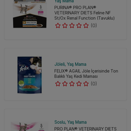
Yaş Mama
PURINA® PRO PLAN®
VETERINARY DIETS Feline NF
St/Ox Renal Function (Tavuklu)
(0)
Jöleli
Yaş Mama
FELIX® AGAIL Jöle İçerisinde Ton
Balıklı Yaş Kedi Maması
(0)
Soslu
Yaş Mama
PRO PLAN® VETERINARY DIETS