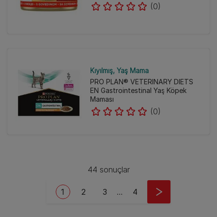
(0)
Kıyılmış
Yaş Mama
PRO PLAN® VETERINARY DIETS
EN Gastrointestinal Yaş Köpek
Maması
(0)
44 sonuçlar
Pagination
Current page
Sayfa
Sayfa
Last page
1
2
3
…
4