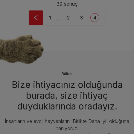
39 sonuç
Pagination
First page
Sayfa
Sayfa
Current page
1
…
2
3
4
Bülten
Bize ihtiyacınız olduğunda
burada, size ihtiyaç
duyduklarında oradayız.
İnsanların ve evcil hayvanların 'Birlikte Daha İyi' olduğuna
inanıyoruz.