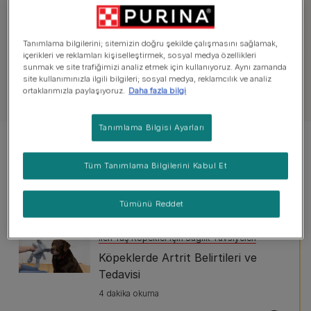
Köpek Bakımı
Kedi Bakımı
Yavru Köpe
Tanımlama bilgilerini; sitemizin doğru şekilde çalışmasını sağlamak,
içerikleri ve reklamları kişiselleştirmek, sosyal medya özellikleri
sunmak ve site trafiğimizi analiz etmek için kullanıyoruz. Aynı zamanda
site kullanımınızla ilgili bilgileri; sosyal medya, reklamcılık ve analiz
ortaklarımızla paylaşıyoruz.
Daha fazla bilgi
Tanımlama Bilgisi Ayarları
3 makaleden 39 Makale'si görüntüleniyor
Tüm Tanımlama Bilgilerini Kabul Et
popüler makaleler
Tümünü Reddet
İleri Yaş Köpekler için Sağlık Tavsiyeleri
Köpeklerde Artrit Belirtileri ve
Tedavisi
4 dakika okuma